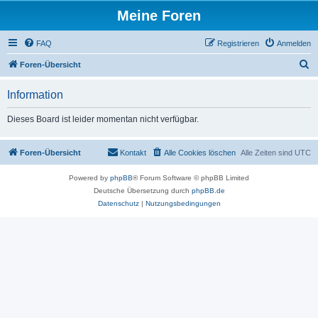
Meine Foren
FAQ
Registrieren
Anmelden
S
Foren-Übersicht
u
Information
c
h
Dieses Board ist leider momentan nicht verfügbar.
e
Foren-Übersicht
Kontakt
Alle Cookies löschen
Alle Zeiten sind
UTC
Powered by
phpBB
® Forum Software © phpBB Limited
Deutsche Übersetzung durch
phpBB.de
Datenschutz
|
Nutzungsbedingungen