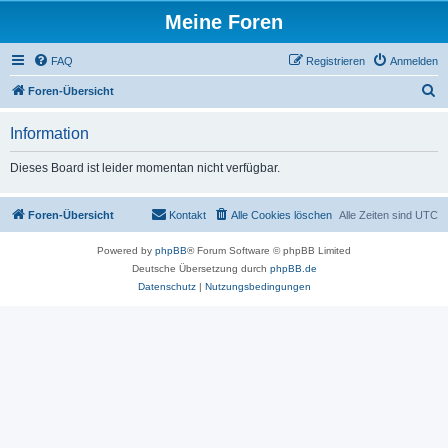
Meine Foren
FAQ
Registrieren
Anmelden
S
Foren-Übersicht
u
Information
c
h
Dieses Board ist leider momentan nicht verfügbar.
e
Foren-Übersicht
Kontakt
Alle Cookies löschen
Alle Zeiten sind
UTC
Powered by
phpBB
® Forum Software © phpBB Limited
Deutsche Übersetzung durch
phpBB.de
Datenschutz
|
Nutzungsbedingungen