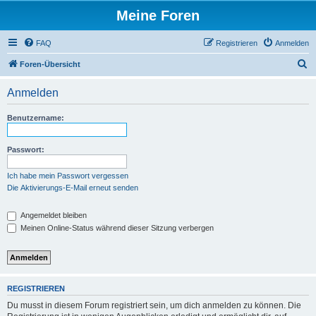
Meine Foren
FAQ
Registrieren
Anmelden
S
Foren-Übersicht
u
Anmelden
c
h
Benutzername:
e
Passwort:
Ich habe mein Passwort vergessen
Die Aktivierungs-E-Mail erneut senden
Angemeldet bleiben
Meinen Online-Status während dieser Sitzung verbergen
REGISTRIEREN
Du musst in diesem Forum registriert sein, um dich anmelden zu können. Die